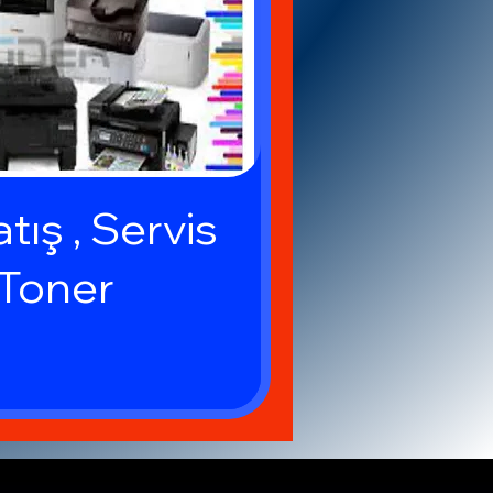
tış , Servis
 Toner