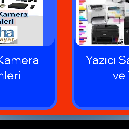
 Kamera
Yazıcı Sa
leri
ve