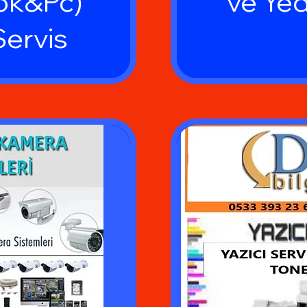
ok&Pc)
ve Ye
Servis